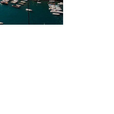
ATTI
010 317 131
nfo@lacapanninagenova.it
Speri, 7 - 16146 Genova Italia