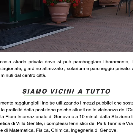
Info prenotazioni
 piccola strada privata dove si può parcheggiare liberamente,
 stagionale, giardino attrezzato , solarium e parcheggio privato, d
inuti dal centro città.
SIAMO VICINI A TUTTO
ilmente raggiungibili inoltre utilizzando i mezzi pubblici che sost
o la praticità della posizione poiché situati nelle vicinanze dell
la Fiera Internazionale di Genova e a 10 minuti dalla Stazione fe
letica di Villa Gentile, i complessi tennistici del Park Tennis e 
he di Matematica, Fisica, Chimica, Ingegneria di Genova.