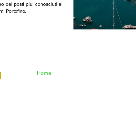
o dei posti piu' conosciuti al
m, Portofino.
MENÙ
CONT
Home
Tel.
+39 
Camere
E-mail:
i
Via Tito 
Foto
Servizi
Genova
News, Eventi e Last Minute
Prezzi
Contatti